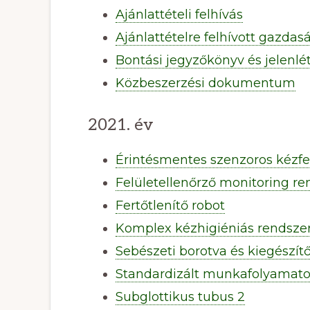
Ajánlattételi felhívás
Ajánlattételre felhívott gazdas
Bontási jegyzőkönyv és jelenlét
Közbeszerzési dokumentum
2021. év
Érintésmentes szenzoros kézfe
Felületellenőrző monitoring re
Fertőtlenítő robot
Komplex kézhigiéniás rendsze
Sebészeti borotva és kiegészít
Standardizált munkafolyamato
Subglottikus tubus 2