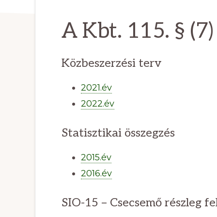
rendelkezésére
áll.
A Kbt. 115. § (7)
Mindig
számíthat
Közbeszerzési terv
ránk,
ha
2021.év
segítségre
2022.év
van
Statisztikai összegzés
szüksége.
2015.év
2016.év
SIO-15 – Csecsemő részleg fel