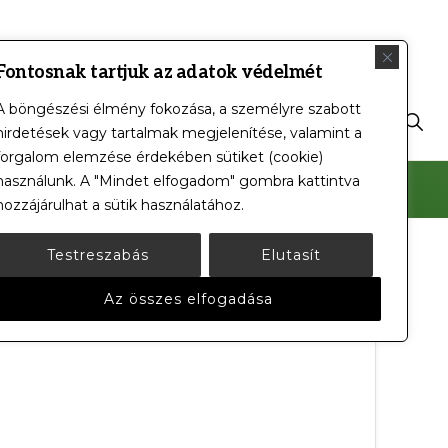
Fontosnak tartjuk az adatok védelmét
A böngészési élmény fokozása, a személyre szabott
Sho
ánlatok
Kapcsolat
Impresszum
hirdetések vagy tartalmak megjelenítése, valamint a
Sear
forgalom elemzése érdekében sütiket (cookie)
használunk. A "Mindet elfogadom" gombra kattintva
hozzájárulhat a sütik használatához.
Testreszabás
Elutasít
Az összes elfogadása