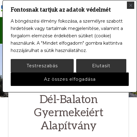
MENÜ
Fontosnak tartjuk az adatok védelmét
SIÓFOKI
Intézményünk
A böngészési élmény fokozása, a személyre szabott
KÓRHÁZ-
Főoldal
/
Dél-Balaton Gyermekeiért
hirdetések vagy tartalmak megjelenítése, valamint a
RENDELŐINTÉZET
a
forgalom elemzése érdekében sütiket (cookie)
Alapítvány
nap
használunk. A "Mindet elfogadom" gombra kattintva
hozzájárulhat a sütik használatához.
24
órájában,
Testreszabás
Elutasít
a
Az összes elfogadása
hét
minden
Dél-Balaton
napján
Gyermekeiért
az
Alapítvány
Ön
rendelkezésére