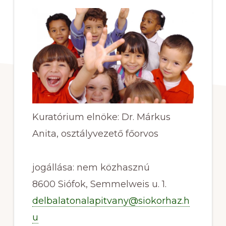
áll.
Mindig
számíthat
ránk,
ha
segítségre
van
Kuratórium elnöke: Dr. Márkus
szüksége.
Anita, osztályvezető főorvos
jogállása: nem közhasznú
8600 Siófok, Semmelweis u. 1.
delbalatonalapitvany@siokorhaz.h
u