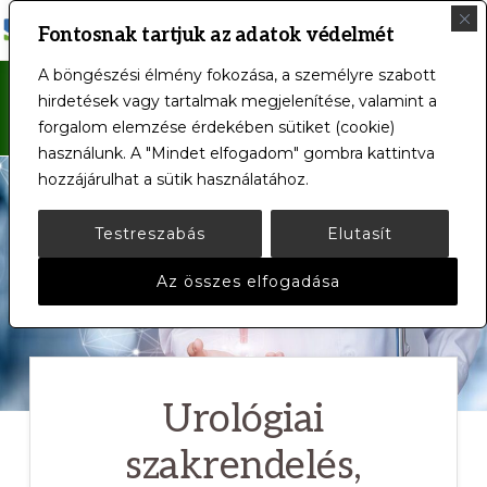
MENÜ
Fontosnak tartjuk az adatok védelmét
SIÓFOKI
Intézményünk
A böngészési élmény fokozása, a személyre szabott
KÓRHÁZ-
Főoldal
/
Urológiai szakrendelés,
hirdetések vagy tartalmak megjelenítése, valamint a
RENDELŐINTÉZET
a
forgalom elemzése érdekében sütiket (cookie)
ambulancia
nap
használunk. A "Mindet elfogadom" gombra kattintva
hozzájárulhat a sütik használatához.
24
órájában,
Testreszabás
Elutasít
a
Az összes elfogadása
hét
minden
napján
az
Urológiai
Ön
szakrendelés,
rendelkezésére