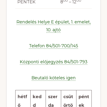
00
00
PÉNTEK
8
– 12
Rendelés Helye E épület, 1. emelet,
10. ajtó
Telefon 84/501-700/145
Központi előjegyzés 84/501-793
Beutaló köteles igen
hétf
ked
szer
csüt
pént
ő
d
da
örtö
ek