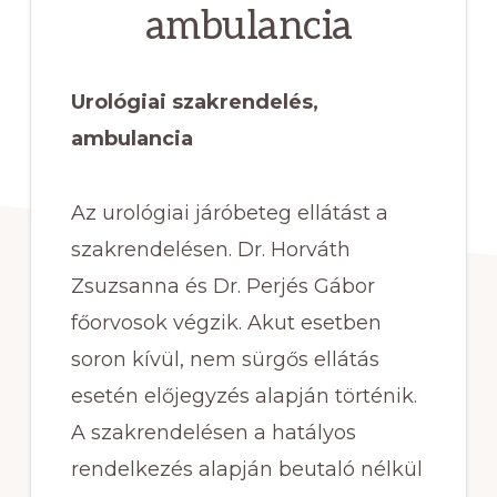
ambulancia
áll.
Mindig
számíthat
Urológiai szakrendelés,
ránk,
ambulancia
ha
segítségre
Az urológiai járóbeteg ellátást a
van
szakrendelésen. Dr. Horváth
szüksége.
Zsuzsanna és Dr. Perjés Gábor
főorvosok végzik. Akut esetben
soron kívül, nem sürgős ellátás
esetén előjegyzés alapján történik.
A szakrendelésen a hatályos
rendelkezés alapján beutaló nélkül