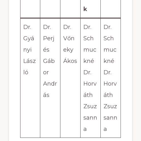
k
Dr.
Dr.
Dr.
Dr.
Dr.
Gyá
Perj
Vőn
Sch
Sch
nyi
és
eky
muc
muc
Lász
Gáb
Ákos
kné
kné
ló
or
Dr.
Dr.
Andr
Horv
Horv
ás
áth
áth
Zsuz
Zsuz
sann
sann
a
a