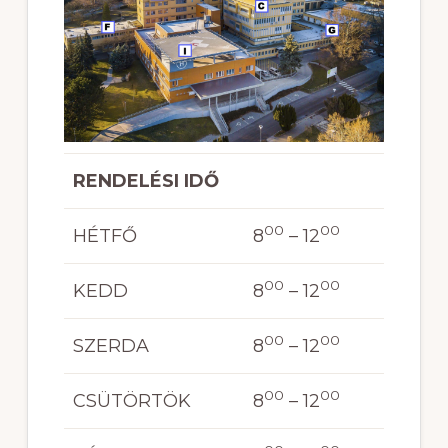
RENDELÉSI IDŐ
00
00
HÉTFŐ
8
– 12
00
00
KEDD
8
– 12
00
00
SZERDA
8
– 12
00
00
CSÜTÖRTÖK
8
– 12