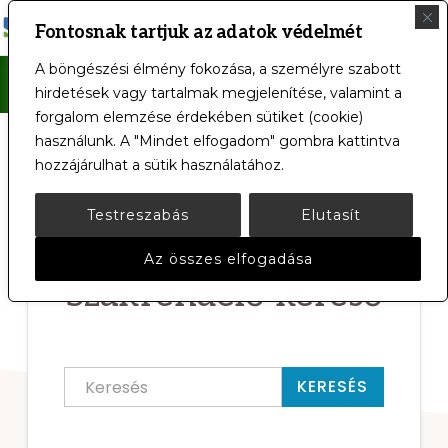
MENÜ
Fontosnak tartjuk az adatok védelmét
SIÓFOKI
Intézményünk
A böngészési élmény fokozása, a személyre szabott
KÓRHÁZ-
Főoldal
/
Osztály és Szakrendelő-kereső
hirdetések vagy tartalmak megjelenítése, valamint a
RENDELŐINTÉZET
a
forgalom elemzése érdekében sütiket (cookie)
nap
használunk. A "Mindet elfogadom" gombra kattintva
hozzájárulhat a sütik használatához.
24
órájában,
Testreszabás
Elutasít
a
Osztály és
Az összes elfogadása
hét
Szakrendelő-kereső
minden
napján
az
KERESÉS
Ön
rendelkezésére